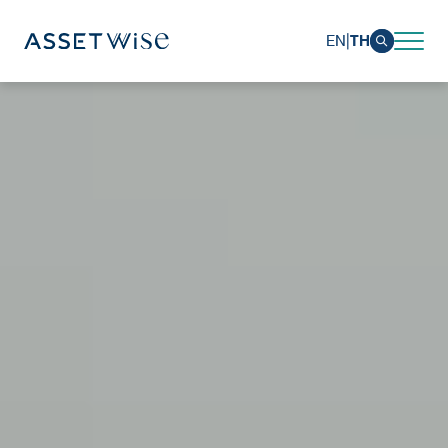
|
TH
EN
การพัฒนาอย่างยั่งยืน
ภาพรวมความยั่งยืน
สิ่งแวดล้อม
สังคม
การกำกับดูแลและเศรษฐกิจ
รายงานและการเปิดเผยข้อมูล
การดำเนินการด้านความยั่งยืน
การประเมินผล
กลับสู่หน้าหลัก